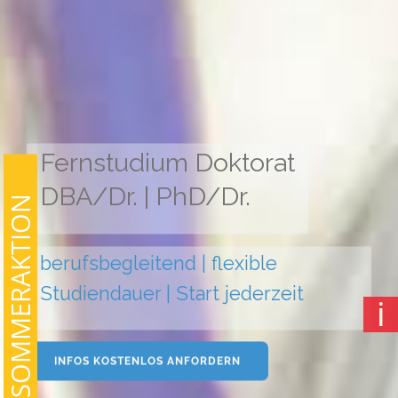
Fernstudium Doktorat
DBA/Dr. | PhD/Dr.
SOMMERAKTION
berufsbegleitend | flexible
Studiendauer | Start jederzeit
ℹ
INFOS KOSTENLOS ANFORDERN